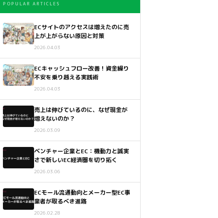
POPULAR ARTICLES
ECサイトのアクセスは増えたのに売
上が上がらない原因と対策
2026.04.03
ECキャッシュフロー改善！資金繰り
不安を乗り越える実践術
2026.04.03
売上は伸びているのに、なぜ現金が
増えないのか？
2026.03.09
ベンチャー企業とEC：機動力と誠実
さで新しいEC経済圏を切り拓く
2026.03.06
ECモール流通動向とメーカー型EC事
業者が取るべき進路
2026.02.28