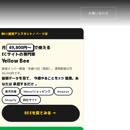
お問い合わせ
🐝
EC運用アシスタント／
ベータ版
月
49,800円〜
で使える
ECサイトの専門家
Yellow Bee
創業メンバー価格・先着10社（税別）。通常価格は月
80,000円です。
毎朝データを見て、
今週やることを3つ
提案。あ
なたは
承認するだけ
。
楽天市場
Yahoo!ショッピング
Amazon
Shopify
自社サイト
BEEを見てみる →