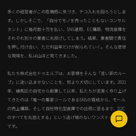
多くの経営者がこの危機感に気づき、テコ入れを図ろうとしま
す。しかしそこで、「自分でモノを売ったこともないコンサル
タント」に毎月数十万を払い、SNS運用、EC構築、物流倉庫を
それぞれ別々の業者に丸投げしてしまう。結果、業者間で責任
を押し付け合い、ただ利益率だけが削られていく。そんな悲惨
な現場を、私は山ほど見てきました。
私たち株式会社トゥエルブは、お客様をそんな「言い訳のルー
プ」に迷い込ませないことを、何より大切にしています。2021
年、練馬区の自宅から創業して以来、私たちが泥臭く作り上げ
てきたのは「唯一の集客ツールであるSNSの育成から、モール
の売上構築、そして自社特化型倉庫での出荷に至るまで、D2C
のすべてを丸抱えする」という逃げ場のないワンストップ体制
です。