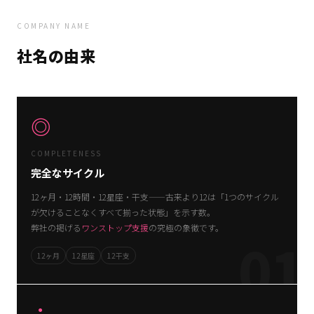
COMPANY NAME
社名の由来
◎
COMPLETENESS
完全なサイクル
12ヶ月・12時間・12星座・干支——古来より12は「1つのサイクル
が欠けることなくすべて揃った状態」を示す数。
弊社の掲げる
ワンストップ支援
の究極の象徴です。
01
12ヶ月
12星座
12干支