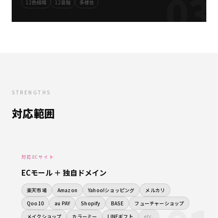
03
12色相環
12音階
多様性
STRENGTHS
対応範囲
対応ECサイト
ECモール ＋ 独自ドメイン
楽天市場
Amazon
Yahoo!ショッピング
メルカリ
Qoo10
au PAY
Shopify
BASE
フューチャーショップ
メイクショップ
カラーミー
LINEギフト
etc.