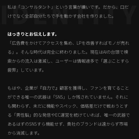
IDENTIT
私は「コンサルタント」という言葉が嫌いです。だから、口だ
けでなく全部自分たちで手を動かす会社を作りました。
はっきりとお伝えします。
「広告費をかけてアクセスを集め、LPを改善すればモノが売れ
る」。そんな時代は完全に終わりました。現在はAIの台頭で検
索からの流入は激減し、ユーザーは情報過多で「選ぶことすら
疲弊」しています。
もはや、企業が『自力で』顧客を獲得し、ファンを育てること
ができる唯一の武器は「SNS」しか残されていません。それに
も関わらず、未だに機能やスペック、価格差だけで戦おうとす
る「男性脳」的な発信やEC運営を続けていれば、唯一の武器で
あるはずのSNSすら機能せず、貴社のブランドは遠からず市場
から消滅します。