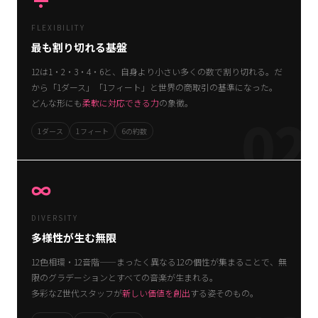
÷
FLEXIBILITY
最も割り切れる基盤
12は1・2・3・4・6と、自身より小さい多くの数で割り切れる。だ
から「1ダース」「1フィート」と世界の商取引の基準になった。
どんな形にも
柔軟に対応できる力
の象徴。
02
1ダース
1フィート
6の約数
∞
DIVERSITY
多様性が生む無限
12色相環・12音階——まったく異なる12の個性が集まることで、無
限のグラデーションとすべての音楽が生まれる。
多彩なZ世代スタッフが
新しい価値を創出
する姿そのもの。