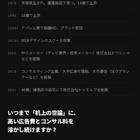
茨城県生まれ。養護施設で育つ。18歳で上京
1978
18歳で上京
1996
アパレル業で店舗MD、ブランド統括
2000s
WEBデザインのスクール卒業
2010s
中小メーカー（テレビ業界・皮革メーカー）株式会社ドウシシャ
2015
などを経験
コンサルティング企業、大手広告代理店、大手通信（SEOプラン
2018
ナーなど）を経験
46歳、練馬区の自宅にて株式会社トゥエルブを創業
2021
いつまで「机上の空論」に、
高い広告費とコンサル料を
溶かし続けますか？