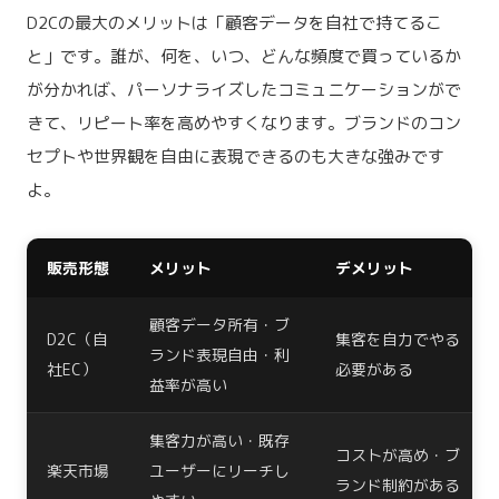
D2Cの最大のメリットは「顧客データを自社で持てるこ
と」です。誰が、何を、いつ、どんな頻度で買っているか
が分かれば、パーソナライズしたコミュニケーションがで
きて、リピート率を高めやすくなります。ブランドのコン
セプトや世界観を自由に表現できるのも大きな強みです
よ。
販売形態
メリット
デメリット
顧客データ所有・ブ
D2C（自
集客を自力でやる
ランド表現自由・利
社EC）
必要がある
益率が高い
集客力が高い・既存
コストが高め・ブ
楽天市場
ユーザーにリーチし
ランド制約がある