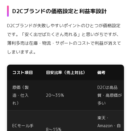
D2Cブランドの価格設定と利益率設計
D2Cブランドが失敗しやすいポイントのひとつが価格設定
です。「安く出せばたくさん売れる」と思いがちですが、
薄利多売は在庫・物流・サポートのコストで利益が消えて
しまいますよ。
コスト項目
目安比率（売上対比）
備考
原価（製
D2Cは高品
造・仕入
20〜35%
質・高原価が
れ）
多い
楽天・
ECモール手
Amazon・自
8〜15%