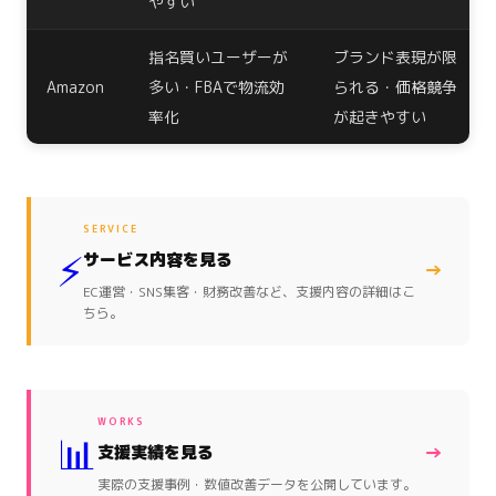
やすい
指名買いユーザーが
ブランド表現が限
Amazon
多い・FBAで物流効
られる・価格競争
率化
が起きやすい
SERVICE
⚡
サービス内容を見る
→
EC運営・SNS集客・財務改善など、支援内容の詳細はこ
ちら。
WORKS
📊
→
支援実績を見る
実際の支援事例・数値改善データを公開しています。