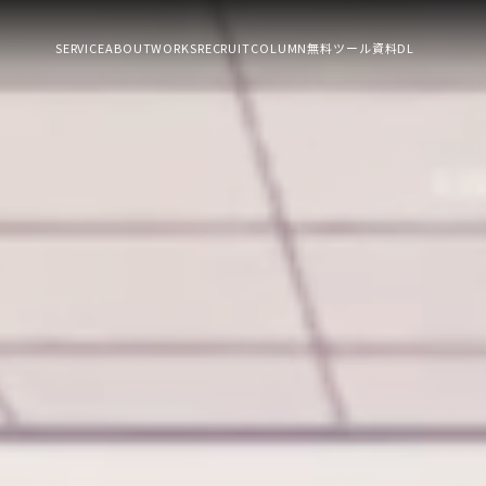
SERVICE
ABOUT
WORKS
RECRUIT
COLUMN
無料ツール
資料DL