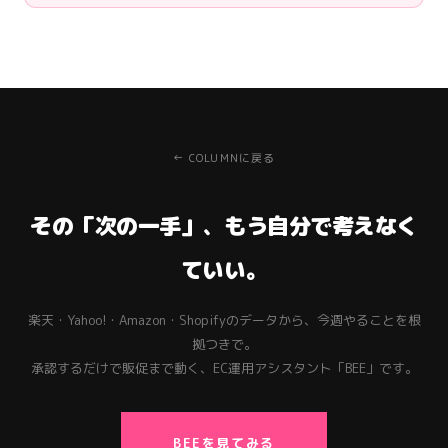
← COLUMNに戻る
その「次の一手」、もう自分で考えなく
ていい。
楽天・Yahoo!・Amazon・Shopifyのデータから、今週やることを根
拠つきで。
承認するだけで販促まで動く、EC運用アシスタント「BEE」です。
BEEを見てみる