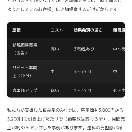
どのコストがかかりますが、客単価アップは「既に購入し
ようとしているお客様」に追加提案するだけだからです。
施策
コスト
効果発現の速さ
難易度
新規顧客獲得
高い
即効性あり
中〜高
（広告）
リピート率向
中
3〜6ヶ月
中
上（CRM）
客単価アップ
低い
1〜2ヶ月
低〜中
私たちが支援した食品系のA社では、客単価を3,800円から
5,200円に引き上げただけで（顧客数は変わらず）、月間売
上が約37%アップした事例があります。送料の負担感が減