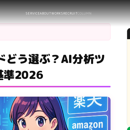
SERVICE
ABOUT
WORKS
RECRUIT
COLUMN
ドどう選ぶ？AI分析ツ
準2026