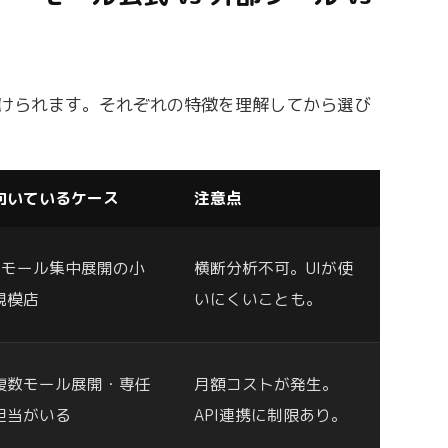
分けられます。それぞれの特徴を理解してから選び
向いているケース
注意点
1モール集中展開の小
横断分析不可。UIが使
規模店
いにくいことも。
複数モール展開・専任
月額コストが発生。
担当がいる
API連携に制限あり。