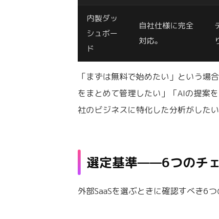
内製ダッ
自社仕様に完全
シュボー
対応。
ド
「まずは無料で始めたい」という場
をまとめて管理したい」「AIの提案を
社のビジネスに特化した分析がした
選定基準——6つのチ
外部SaaSを選ぶときに確認すべき6