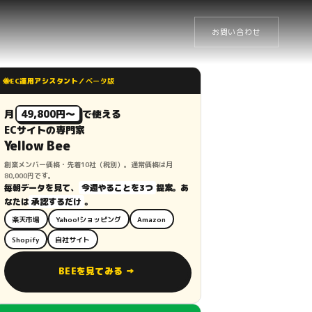
お問い合わせ
🐝
EC運用アシスタント／
ベータ版
月
49,800円〜
で使える
ECサイトの専門家
Yellow Bee
創業メンバー価格・先着10社（税別）。通常価格は月
80,000円です。
毎朝データを見て、
今週やることを3つ
提案。あ
なたは
承認するだけ
。
楽天市場
Yahoo!ショッピング
Amazon
Shopify
自社サイト
BEEを見てみる →