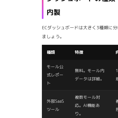
内製
ECダッシュボードは大きく3種類に
ましょう。
種類
特徴
モール公
無料。モール内
式レポー
データは詳細。
ト
複数モール対
外部SaaS
応。AI機能あ
ツール
り。