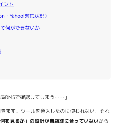
イント
n・Yahoo!対応状況）
きて何ができないか
策
局RMSで確認してしまう……」
聞きます。ツールを導入したのに使われない。それ
で何を見るか」の設計が自店舗に合っていない
から