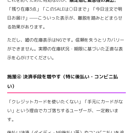
これを防ぐために有効なのが、
限定感と緊急性の演出
。
「残り在庫3点」「このSALEは○日まで」「今日注文で明
日お届け」——こういった表示が、離脱を踏みとどまらせ
る効果があります。
ただし、嘘の在庫表示はNGです。信頼を失うとリカバリー
ができません。実際の在庫状況・期限に基づいた正直な表
示を心がけてください。
施策④ 決済手段を増やす（特に後払い・コンビニ払
い）
「クレジットカードを使いたくない」「手元にカードがな
い」という理由でカゴ落ちするユーザーが、一定数いま
す。
後払い決済（ペイディ・NP後払い等）やコンビニ払いを追