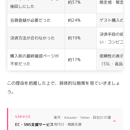
約37%
限定感・緊急性
後回しにした
会員登録が必要だった
約24%
ゲスト購入の導
決済手段の拡充
決済方法が合わなかった
約19%
い・コンビニ等
購入前の最終確認ページが
信頼性の表示強
約17%
不安だった
（SSL・返品保
この理由を把握した上で、具体的な施策を見ていきましょ
う。
SERVICE
楽天・Amazon・Yahoo・自社ECの運
→
EC・SNS支援サービス
用代行・戦略支援