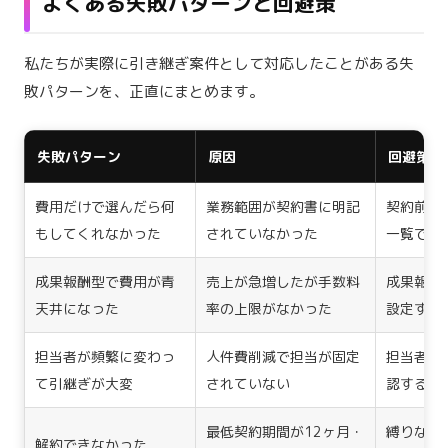
よくある失敗パターンと回避策
私たちが実際に引き継ぎ案件として対応したことがある失
敗パターンを、正直にまとめます。
失敗パターン
原因
回避策
費用だけで選んだら何
業務範囲が契約書に明記
契約前に
もしてくれなかった
されていなかった
一覧で確
成果報酬型で費用が青
売上が急増したが手数料
成果報酬
天井になった
率の上限がなかった
設定する
担当者が頻繁に変わっ
人件費削減で担当が固定
担当者の
て引継ぎが大変
されていない
認する
最低契約期間が12ヶ月・
縛りなし
解約できなかった