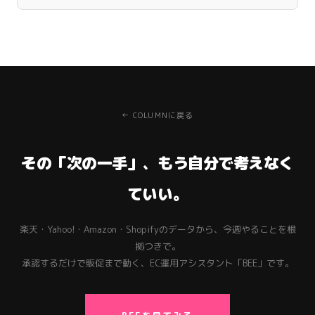
← COLUMNに戻る
その「次の一手」、もう自分で考えなく
ていい。
楽天・Yahoo!・Amazon・Shopifyのデータから、今週やることを根
拠つきで。
承認するだけで販促まで動く、EC運用アシスタント「BEE」です。