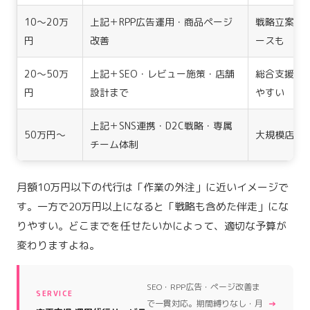
10〜20万
上記＋RPP広告運用・商品ページ
戦略立案は
円
改善
ースも
20〜50万
上記＋SEO・レビュー施策・店舗
総合支援型
円
設計まで
やすい
上記＋SNS連携・D2C戦略・専属
50万円〜
大規模店舗
チーム体制
月額10万円以下の代行は「作業の外注」に近いイメージで
す。一方で20万円以上になると「戦略も含めた伴走」にな
りやすい。どこまでを任せたいかによって、適切な予算が
変わりますよね。
SEO・RPP広告・ページ改善ま
SERVICE
→
で一貫対応。期間縛りなし・月