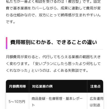
私たちが一番よく相談を受けるのは「複合型」です。固定
費で基本業務をカバーしながら、成果に連動して費用が変
わる仕組みなので、双方にとって納得感が生まれやすいん
です。
費用帯別にわかる、できることの違い
月額費用が変わると、代行してもらえる業務の範囲も大き
く変わります。「安いプランにしたら思ったより何もして
くれなかった」というのは、よくある失敗談です。
月額費用帯
対応業務の例
注意点
商品登録・在庫管理・基本レポー
広告運用・
5〜10万円
ト
は別途