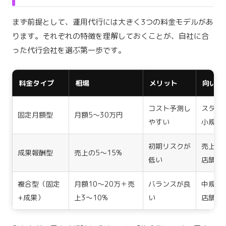
まず前提として、運用代行には大きく3つの料金モデルがあ
ります。それぞれの特徴を理解しておくことが、自社に合
った代行会社を選ぶ第一歩です。
料金タイプ
相場
メリット
向いて
コスト予測し
スター
固定月額型
月額5〜30万円
やすい
小規模
初期リスクが
売上規
成果報酬型
売上の5〜15%
低い
店舗
複合型（固定
月額10〜20万＋売
バランスが良
中規模
+成果）
上3〜10%
い
店舗