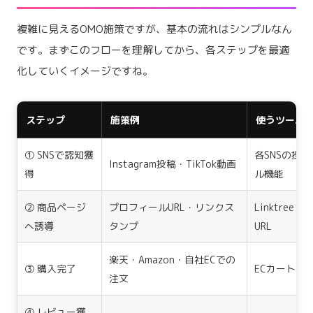
複雑に見えるOMO施策ですが、基本の流れはシンプルなん
です。まずこのフローを理解してから、各ステップを最適
化していくイメージですね。
ステップ
施策例
使うツール
① SNSで認知獲
各SNSの投
Instagram投稿・TikTok動画
得
ル機能
② 商品ページ
プロフィールURL・リンクス
Linktree
へ誘導
タンプ
URL
楽天・Amazon・自社ECでの
③ 購入完了
ECカート・
注文
④ レビュー獲