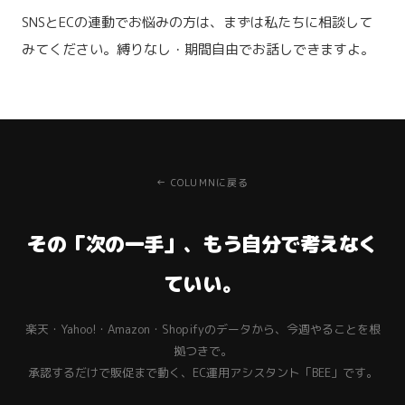
SNSとECの連動でお悩みの方は、まずは私たちに相談して
みてください。縛りなし・期間自由でお話しできますよ。
← COLUMNに戻る
その「次の一手」、もう自分で考えなく
ていい。
楽天・Yahoo!・Amazon・Shopifyのデータから、今週やることを根
拠つきで。
承認するだけで販促まで動く、EC運用アシスタント「BEE」です。