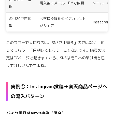
購入後にメール・DMで依頼
メール・Chat
得
⑤ UGCで再拡
お客様投稿を公式アカウント
Instagram・
散
がシェア
このフローで大切なのは、SNSで「売る」のではなく「知
ってもらう」「信頼してもらう」ことなんです。購買の決
定はECページで起きますから、SNSはそこへの架け橋と思
ってほしいんですよね。
実例①：Instagram投稿→楽天商品ページへ
の流入パターン
バイク用品系A社の事例（匿名）