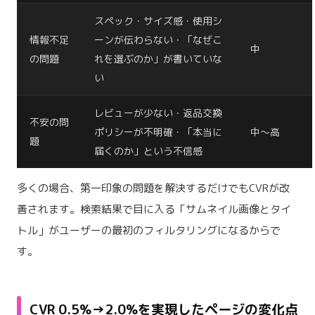
スペック・サイズ感・使用シ
情報不足
ーンが伝わらない・「なぜこ
中
の問題
れを選ぶのか」が書いていな
い
レビューが少ない・返品交換
不安の問
ポリシーが不明確・「本当に
中〜高
題
届くのか」という不信感
多くの場合、第一印象の問題を解決するだけでもCVRが改
善されます。検索結果で目に入る「サムネイル画像とタイ
トル」がユーザーの最初のフィルタリングになるからで
す。
CVR 0.5%→2.0%を実現したページの変化点