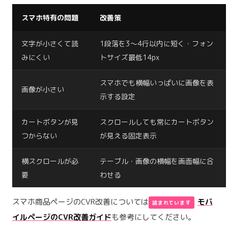
スマホ特有の問題
改善策
文字が小さくて読
1段落を3〜4行以内に短く・フォン
みにくい
トサイズ最低14px
スマホでも横幅いっぱいに画像を表
画像が小さい
示する設定
カートボタンが見
スクロールしても常にカートボタン
つからない
が見える固定表示
横スクロールが必
テーブル・画像の横幅を画面幅に合
要
わせる
スマホ商品ページのCVR改善については
モバ
イルページのCVR改善ガイド
も参考にしてください。