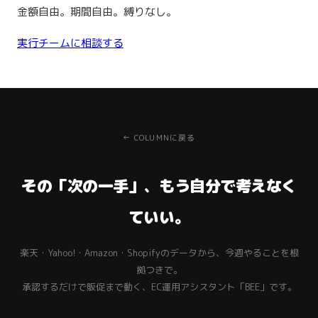
金額自由。期間自由。縛りなし。
実行チームに相談する
← COLUMNに戻る
その「次の一手」、もう自分で考えなく
ていい。
楽天・Yahoo!・Amazon・Shopifyのデータから、今週やることを根
拠つきで。
承認するだけで販促まで動く、EC運用アシスタント「BEE」です。