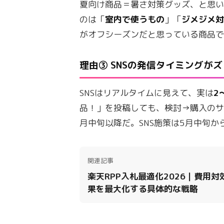
夏向け商品＝暑さ対策グッズ、と思
のは「
室内で使うもの
」「
ジメジメ
がオフシーズンだと思っている商品
理由③ SNSの発信タイミングが
SNSはリアルタイムに見えて、実は
2
品！」を投稿しても、検討→購入のサ
月中旬以降だ。SNS施策は5月中旬
関連記事
楽天RPP入札最適化2026｜費用対
果を最大化する具体的な戦略