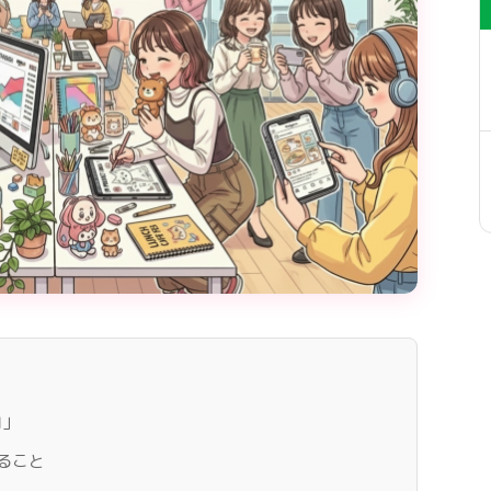
由」
ること