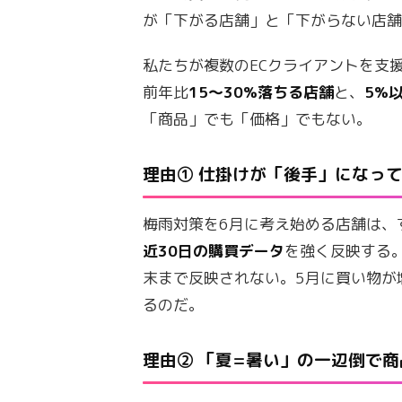
が「下がる店舗」と「下がらない店
私たちが複数のECクライアントを支
前年比
15〜30%落ちる店舗
と、
5%
「商品」でも「価格」でもない。
理由① 仕掛けが「後手」になっ
梅雨対策を6月に考え始める店舗は、
近30日の購買データ
を強く反映する
末まで反映されない。5月に買い物が
るのだ。
理由② 「夏=暑い」の一辺倒で