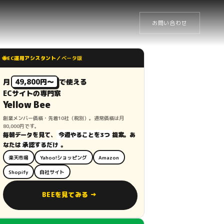
お問い合わせ
🐝
EC運用アシスタント／
ベータ版
月
49,800円〜
で使える
ECサイトの専門家
Yellow Bee
創業メンバー価格・先着10社（税別）。通常価格は月
80,000円です。
毎朝データを見て、
今週やることを3つ
提案。あ
なたは
承認するだけ
。
楽天市場
Yahoo!ショッピング
Amazon
Shopify
自社サイト
BEEを見てみる →