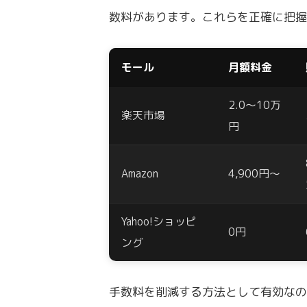
数料があります。これらを正確に把
モール
月額料金
2.0〜10万
楽天市場
円
Amazon
4,900円〜
Yahoo!ショッピ
0円
ング
手数料を削減する方法として有効な