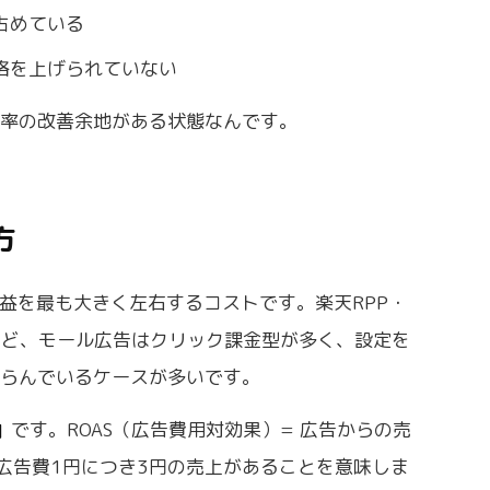
占めている
格を上げられていない
益率の改善余地がある状態なんです。
方
利益を最も大きく左右するコストです。楽天RPP・
ションなど、モール広告はクリック課金型が多く、設定を
膨らんでいるケースが多いです。
」
です。ROAS（広告費用対効果）= 広告からの売
0%なら広告費1円につき3円の売上があることを意味しま