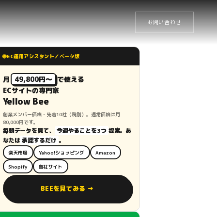
お問い合わせ
🐝
EC運用アシスタント／
ベータ版
月
49,800円〜
で使える
ECサイトの専門家
Yellow Bee
創業メンバー価格・先着10社（税別）。通常価格は月
80,000円です。
毎朝データを見て、
今週やることを3つ
提案。あ
なたは
承認するだけ
。
楽天市場
Yahoo!ショッピング
Amazon
Shopify
自社サイト
BEEを見てみる →