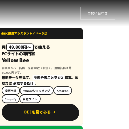
お問い合わせ
🐝
EC運用アシスタント／
ベータ版
月
49,800円〜
で使える
ECサイトの専門家
Yellow Bee
創業メンバー価格・先着10社（税別）。通常価格は月
80,000円です。
毎朝データを見て、
今週やることを3つ
提案。あ
なたは
承認するだけ
。
楽天市場
Yahoo!ショッピング
Amazon
Shopify
自社サイト
BEEを見てみる →