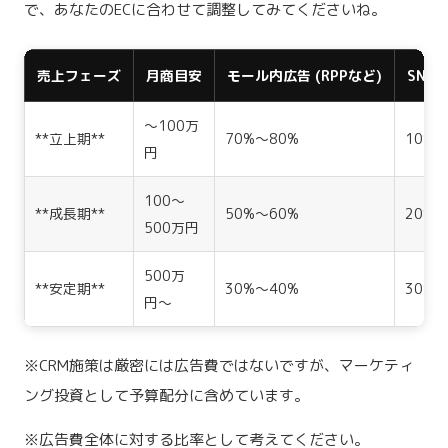
で、あなたのECに合わせて調整してみてくださいね。
売上フェーズ
月商目安
モール内広告 (RPPなど)
SNS広
〜100万
**立上期**
70%〜80%
10%〜
円
100〜
**成長期**
50%〜60%
20%〜
500万円
500万
**安定期**
30%〜40%
30%〜
円〜
※CRM施策は厳密には広告費ではないですが、マーケティ
ング投資として予算配分に含めています。
※広告費全体に対する比率として考えてください。