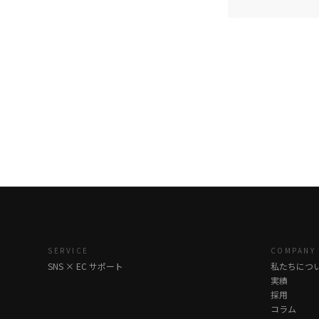
SERVICE
COMPANY
SNS × EC サポート
私たちにつ
実績
採用
コラム