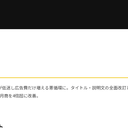
位が低迷し広告費だけ増える悪循環に。タイトル・説明文の全面改訂と
月商を4倍超に改善。
ト