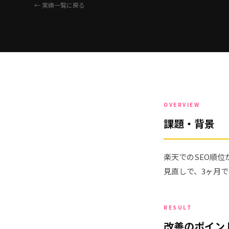
← 実績一覧に戻る
OVERVIEW
課題・背景
楽天でのSEO順
見直しで、3ヶ月で
RESULT
改善のポイン