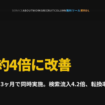
SERVICE
ABOUT
WORKS
RECRUIT
COLUMN
無料ツール
資料DL
 約4倍に改善
を3ヶ月で同時実施。検索流入4.2倍、転換率