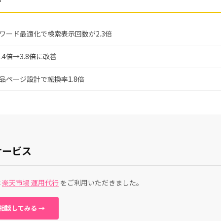
ワード最適化で検索表示回数が2.3倍
.4倍→3.8倍に改善
品ページ設計で転換率1.8倍
サービス
は
楽天市場 運用代行
をご利用いただきました。
相談してみる →