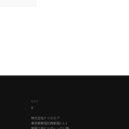
SNS
X
株式会社トゥエルブ
東京都新宿区西新宿2-1-1
新宿三井ビルディング11階