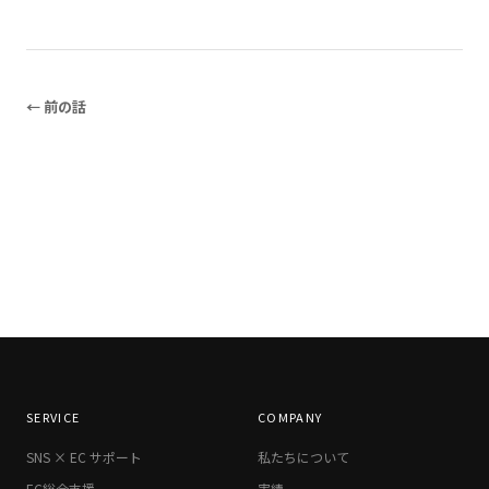
← 前の話
SERVICE
COMPANY
SNS × EC サポート
私たちについて
EC総合支援
実績