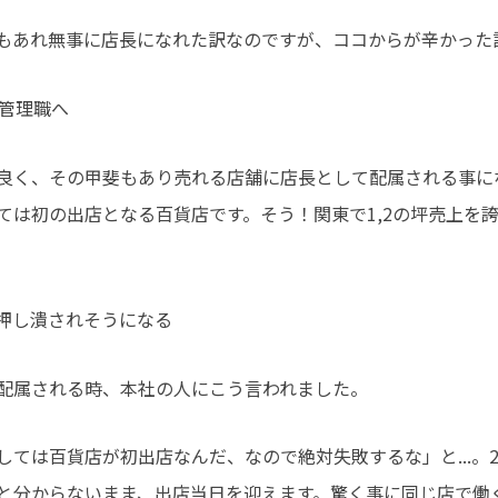
もあれ無事に店長になれた訳なのですが、ココからが辛かった
の管理職へ
良く、その甲斐もあり売れる店舗に店長として配属される事に
ては初の出店となる百貨店です。そう！関東で1,2の坪売上を
押し潰されそうになる
配属される時、本社の人にこう言われました。
しては百貨店が初出店なんだ、なので絶対失敗するな」と...。
と分からないまま、出店当日を迎えます。驚く事に同じ店で働