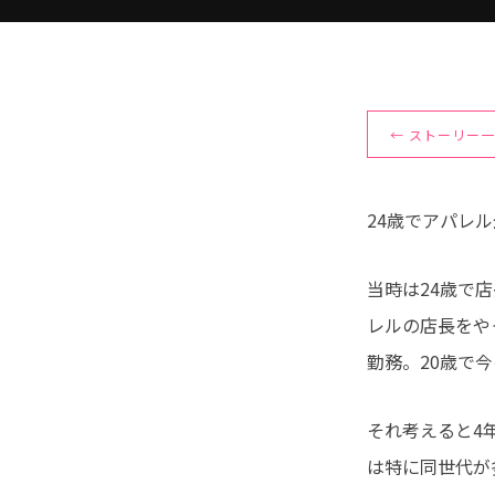
← ストーリー
24歳でアパレ
当時は24歳で
レルの店長をや
勤務。20歳で
それ考えると4
は特に同世代が