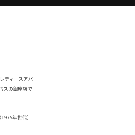
でレディースアパ
バスの銀座店で
975年世代）