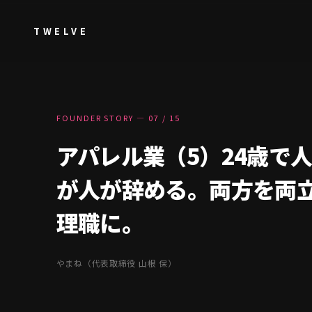
TWELVE
FOUNDER STORY — 07 / 15
アパレル業（5）24歳で
が人が辞める。両方を両
理職に。
やまね（代表取締役 山根 保）