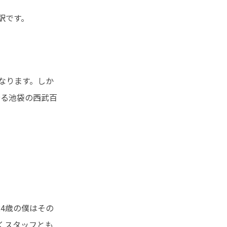
訳です。
なります。しか
誇る池袋の西武百
24歳の僕はその
くスタッフとも