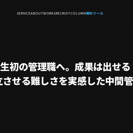
SERVICE
ABOUT
WORKS
RECRUIT
COLUMN
無料ツール
人生初の管理職へ。成果は出せる
立させる難しさを実感した中間管